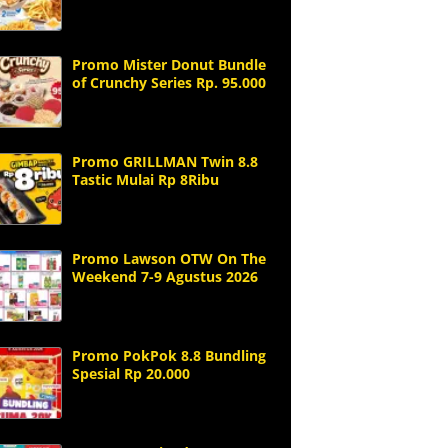
Promo Mister Donut Bundle
of Crunchy Series Rp. 95.000
Promo GRILLMAN Twin 8.8
Tastic Mulai Rp 8Ribu
Promo Lawson OTW On The
Weekend 7-9 Agustus 2026
Promo PokPok 8.8 Bundling
Spesial Rp 20.000