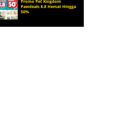
Promo Pet Kingdom
Pawdeals 8.8 Hemat Hingga
50%