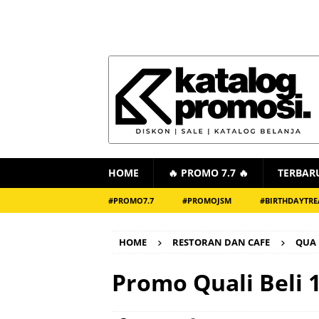
HOME
🔥 PROMO 7.7 🔥
TERBAR
#PROMO7.7
#PROMOJSM
#BIRTHDAYTRE
HOME
RESTORAN DAN CAFE
QUA 
Promo Quali Beli 1