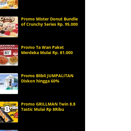
Promo Mister Donut Bundle
of Crunchy Series Rp. 95.000
Promo Ta Wan Paket
Merdeka Mulai Rp. 81.000
Promo Blibli JUMPALITAN
Diskon hingga 60%
Promo GRILLMAN Twin 8.8
Tastic Mulai Rp 8Ribu