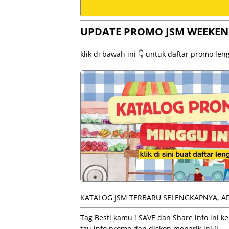
UPDATE PROMO JSM WEEKEN
klik di bawah ini 👇 untuk daftar promo le
KATALOG JSM TERBARU SELENGKAPNYA, AD
Tag Besti kamu ! SAVE dan Share info ini
tau info promo dan diskon menarik ini !!