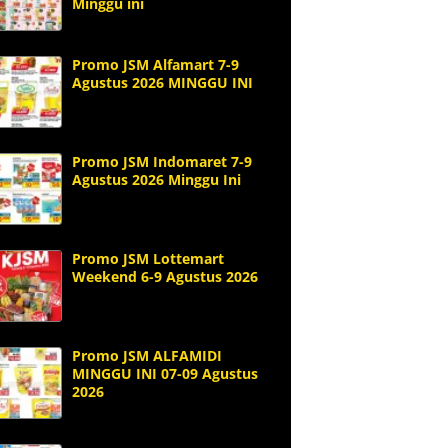
Minggu ini
Promo JSM Alfamart 7-9
Agustus 2026 MINGGU INI
Promo JSM Indomaret 7-9
Agustus 2026 Minggu Ini
Promo JSM Lottemart
Weekend 6-9 Agustus 2026
Promo JSM ALFAMIDI
MINGGU INI 07-09 Agustus
2026