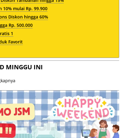
 Diskon Tambahan hingga 15%
10% mulai Rp. 99.900
ions Diskon hingga 60%
gga Rp. 500.000
ratis 1
duk Favorit
D MINGGU INI
ngkapnya