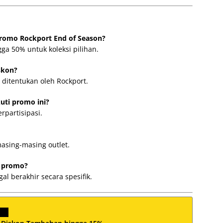
Promo Rockport End of Season?
a 50% untuk koleksi pilihan.
skon?
g ditentukan oleh Rockport.
uti promo ini?
rpartisipasi.
masing-masing outlet.
r promo?
l berakhir secara spesifik.