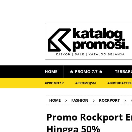
HOME
🔥 PROMO 7.7 🔥
TERBAR
#PROMO7.7
#PROMOJSM
#BIRTHDAYTRE
HOME
FASHION
ROCKPORT
Promo Rockport E
Hingga 50%