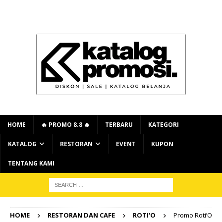
HOME
🔥 PROMO 8.8 🔥
TERBARU
KATEGORI
KATALOG
RESTORAN
EVENT
KUPON
TENTANG KAMI
HOME
RESTORAN DAN CAFE
ROTI'O
Promo Roti’O