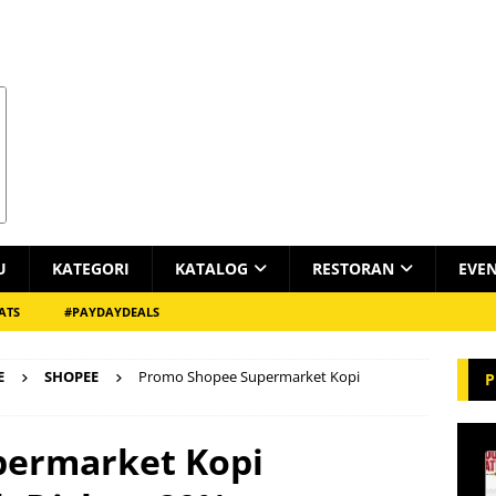
U
KATEGORI
KATALOG
RESTORAN
EVE
ATS
#PAYDAYDEALS
E
SHOPEE
Promo Shopee Supermarket Kopi
P
permarket Kopi