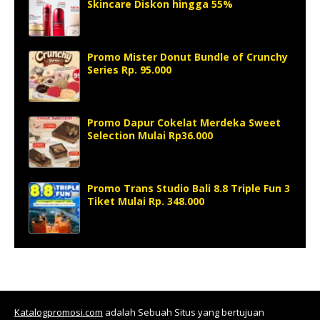
Skincare Diskon hingga 55%
Promo Mister Donut Bundle of Crunchy
Series Rp. 95.000
Promo Dapur Cokelat Merdeka Sweet
Selection Mulai Rp36.000
Promo Trans Studio Bali 8.8 Triple Fun 3
Tiket Mulai Rp. 348.000
Katalogpromosi.com
adalah Sebuah Situs yang bertujuan