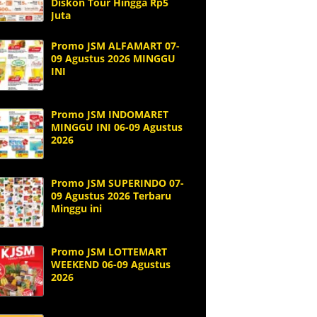
Diskon Tour Hingga Rp5
Juta
Promo JSM ALFAMART 07-
09 Agustus 2026 MINGGU
INI
Promo JSM INDOMARET
MINGGU INI 06-09 Agustus
2026
Promo JSM SUPERINDO 07-
09 Agustus 2026 Terbaru
Minggu ini
Promo JSM LOTTEMART
WEEKEND 06-09 Agustus
2026