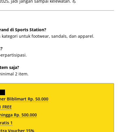
025, jadi jangan sampai kelewatan. 💪
and di Sports Station?
 kategori untuk footwear, sandals, dan apparel.
t?
erpartisipasi.
item saja?
inimal 2 item.
er Bliblimart Rp. 50.000
1 FREE
hingga Rp. 500.000
ratis 1
xtra Voucher 15%