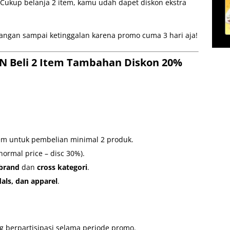
 Cukup belanja 2 item, kamu udah dapet diskon ekstra
jangan sampai ketinggalan karena promo cuma 3 hari aja!
N Beli 2 Item Tambahan Diskon 20%
em untuk pembelian minimal 2 produk.
ormal price – disc 30%).
 brand
dan
cross kategori
.
als, dan apparel
.
g berpartisipasi selama periode promo.