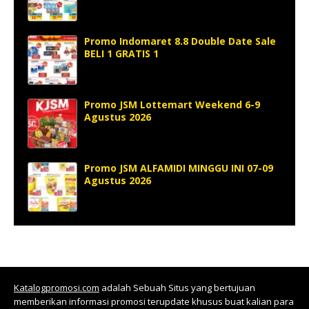
Promo Indomaret 8.8 Double Date Sale
BELI 1 GRATIS 1
Promo JSM Lottemart Weekend 6-9
Agustus 2026
Promo JSM ALFAMIDI MINGGU INI 07-09
Agustus 2026
Katalogpromosi.com
adalah Sebuah Situs yang bertujuan
memberikan informasi promosi terupdate khusus buat kalian para