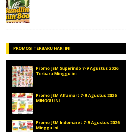
PROMOSI TERBARU HARI INI
Promo JSM Superindo 7-9 Agustus 2026
Terbaru Minggu ini
Promo JSM Alfamart 7-9 Agustus 2026
MINGGU INI
Promo JSM Indomaret 7-9 Agustus 2026
Minggu Ini