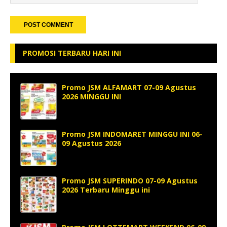
PROMOSI TERBARU HARI INI
Promo JSM ALFAMART 07-09 Agustus
2026 MINGGU INI
Promo JSM INDOMARET MINGGU INI 06-
09 Agustus 2026
Promo JSM SUPERINDO 07-09 Agustus
2026 Terbaru Minggu ini