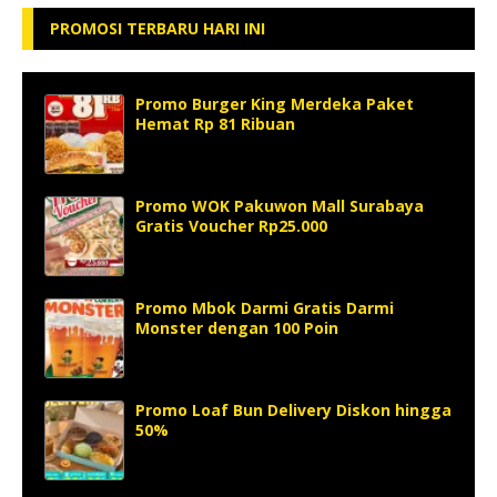
PROMOSI TERBARU HARI INI
Promo Burger King Merdeka Paket
Hemat Rp 81 Ribuan
Promo WOK Pakuwon Mall Surabaya
Gratis Voucher Rp25.000
Promo Mbok Darmi Gratis Darmi
Monster dengan 100 Poin
Promo Loaf Bun Delivery Diskon hingga
50%