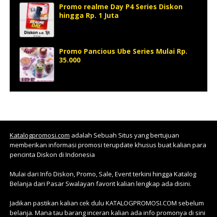
Promo realme Day P4 Series Diskon
hingga Rp. 1 Juta
Promo Pancious Ube Series Mulai Rp.
35.000
Katalogpromosi.com
adalah Sebuah Situs yang bertujuan
memberikan informasi promosi terupdate khusus buat kalian para
pencinta Diskon di Indonesia
Mulai dari Info Diskon, Promo, Sale, Event terkini hingga Katalog
Belanja dari Pasar Swalayan favorit kalian lengkap ada disini.
Jadikan pastikan kalian cek dulu KATALOGPROMOSI.COM sebelum
belanja. Mana tau barang inceran kalian ada info promonya di sini