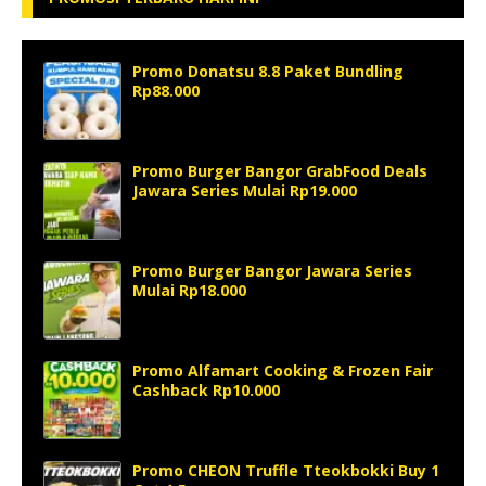
Promo Donatsu 8.8 Paket Bundling
Rp88.000
Promo Burger Bangor GrabFood Deals
Jawara Series Mulai Rp19.000
Promo Burger Bangor Jawara Series
Mulai Rp18.000
Promo Alfamart Cooking & Frozen Fair
Cashback Rp10.000
Promo CHEON Truffle Tteokbokki Buy 1