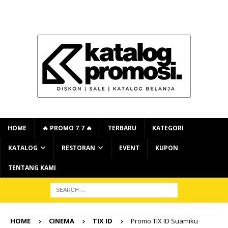
HOME
🔥 PROMO 7.7 🔥
TERBARU
KATEGORI
KATALOG
RESTORAN
EVENT
KUPON
TENTANG KAMI
HOME
CINEMA
TIX ID
Promo TIX ID Suamiku