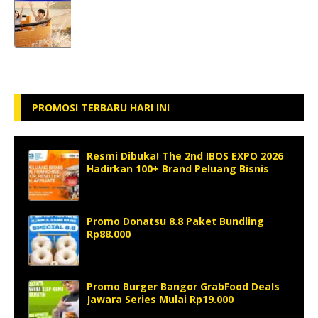
PROMOSI TERBARU HARI INI
Resmi Dibuka! The 2nd IBOS EXPO 2026
Hadirkan 100+ Brand Peluang Bisnis
Promo Donatsu 8.8 Paket Bundling
Rp88.000
Promo Burger Bangor GrabFood Deals
Jawara Series Mulai Rp19.000