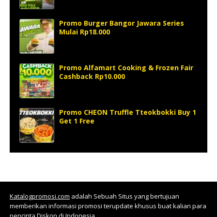
Promo Burger Bangor Jawara Series
Mulai Rp18.000
Promo Alfamart Cooking & Frozen Fair
Cashback Rp10.000
Promo CHEON Truffle Tteokbokki Buy 1
Get 1 Free
Katalogpromosi.com
adalah Sebuah Situs yang bertujuan
memberikan informasi promosi terupdate khusus buat kalian para
pencinta Diskon di Indonesia