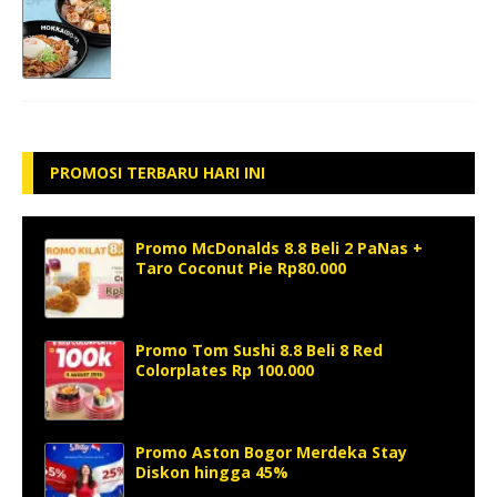
PROMOSI TERBARU HARI INI
Promo McDonalds 8.8 Beli 2 PaNas +
Taro Coconut Pie Rp80.000
Promo Tom Sushi 8.8 Beli 8 Red
Colorplates Rp 100.000
Promo Aston Bogor Merdeka Stay
Diskon hingga 45%