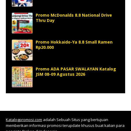
Promo McDonalds 8.8 National Drive
Thru Day
Promo Hokkaido-Ya 8.8 Small Ramen
Rp20.000
Promo ADA PASAR SWALAYAN Katalog
JSM 08-09 Agustus 2026
Katalogpromosi.com
adalah Sebuah Situs yang bertujuan
memberikan informasi promosi terupdate khusus buat kalian para