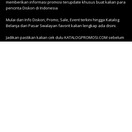
memberikan informasi promosi terupdate khusus buat kalian para
pencinta Diskon di Indonesia
Mulai dari Info Diskon, Promo, Sale, Event terkini hingga Katalog
Belanja dari Pasar Swalayan favorit kalian lengkap ada disini.
Jadikan pastikan kalian cek dulu KATALOGPROMOSI.COM sebelum
belanja. Mana tau barang inceran kalian ada info promonya di sini
About Us
Terms of Service
Privacy Policy
Untuk kalian pemilik bisnis dan brand owner yang memiliki
pertanyaan seputar partnership dan ingin bekerjasama dengan
KATALOGPROMOSI, DAPAT menghubungi kami di
contact@katalogpromosi.com
Katalogpromosi.com
Gedung WTC Mangga Dua Lt. 1 Blok C.85-87
Jakarta Utara
Telp : +6287888768128 (WA Only)