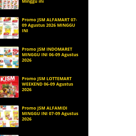
Minggu ini
Promo JSM ALFAMART 07-
09 Agustus 2026 MINGGU
INI
Promo JSM INDOMARET
MINGGU INI 06-09 Agustus
2026
Promo JSM LOTTEMART
WEEKEND 06-09 Agustus
2026
Promo JSM ALFAMIDI
MINGGU INI 07-09 Agustus
2026