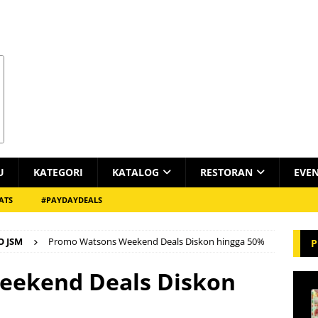
U
KATEGORI
KATALOG
RESTORAN
EVE
ATS
#PAYDAYDEALS
 JSM
Promo Watsons Weekend Deals Diskon hingga 50%
P
eekend Deals Diskon