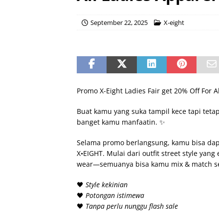
September 22, 2025
X-eight
Promo X-Eight Ladies Fair get 20% Off For A
Buat kamu yang suka tampil kece tapi tet
banget kamu manfaatin. ✨
Selama promo berlangsung, kamu bisa da
X•EIGHT. Mulai dari outfit street style yan
wear—semuanya bisa kamu mix & match ses
🖤
Style kekinian
🖤
Potongan istimewa
🖤
Tanpa perlu nunggu flash sale