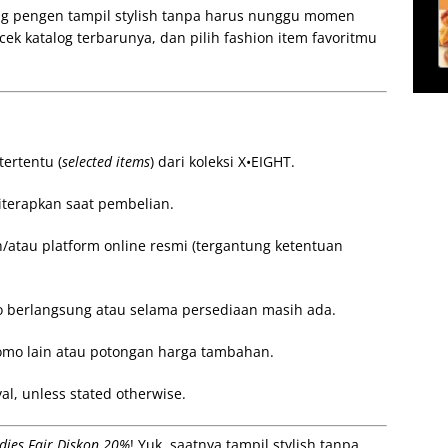
ng pengen tampil stylish tanpa harus nunggu momen
cek katalog terbarunya, dan pilih fashion item favoritmu
ertentu (
selected items
) dari koleksi X•EIGHT.
iterapkan saat pembelian.
n/atau platform online resmi (tergantung ketentuan
 berlangsung atau selama persediaan masih ada.
omo lain atau potongan harga tambahan.
al, unless stated otherwise.
dies Fair Diskon 20%
! Yuk, saatnya tampil stylish tanpa