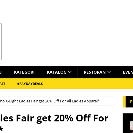
U
KATEGORI
KATALOG
RESTORAN
EVE
ATS
#PAYDAYDEALS
o X-Eight Ladies Fair get 20% Off For All Ladies Apparel*
P
es Fair get 20% Off For
*