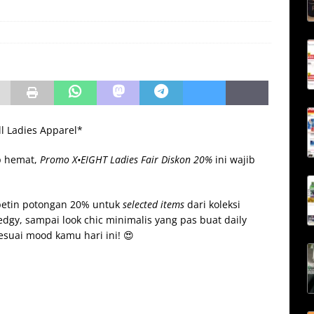
ll Ladies Apparel*
ap hemat,
Promo X•EIGHT Ladies Fair Diskon 20%
ini wajib
petin potongan 20% untuk
selected items
dari koleksi
g edgy, sampai look chic minimalis yang pas buat daily
uai mood kamu hari ini! 😍