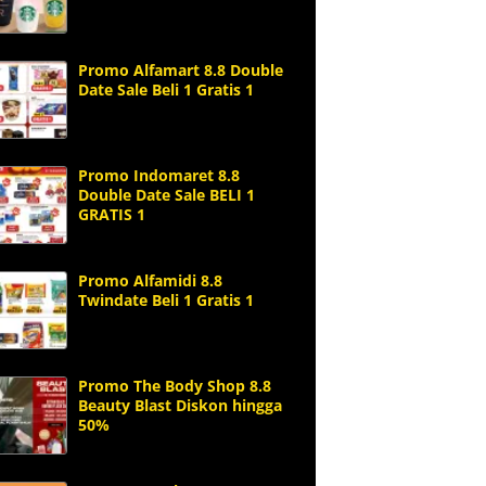
Promo Alfamart 8.8 Double
Date Sale Beli 1 Gratis 1
Promo Indomaret 8.8
Double Date Sale BELI 1
GRATIS 1
Promo Alfamidi 8.8
Twindate Beli 1 Gratis 1
Promo The Body Shop 8.8
Beauty Blast Diskon hingga
50%