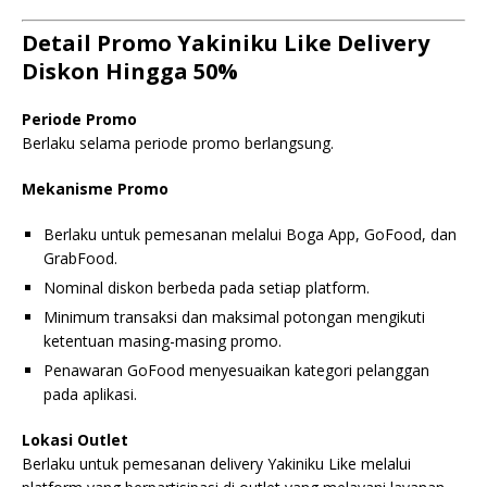
Detail Promo Yakiniku Like Delivery
Diskon Hingga 50%
Periode Promo
Berlaku selama periode promo berlangsung.
Mekanisme Promo
Berlaku untuk pemesanan melalui Boga App, GoFood, dan
GrabFood.
Nominal diskon berbeda pada setiap platform.
Minimum transaksi dan maksimal potongan mengikuti
ketentuan masing-masing promo.
Penawaran GoFood menyesuaikan kategori pelanggan
pada aplikasi.
Lokasi Outlet
Berlaku untuk pemesanan delivery Yakiniku Like melalui