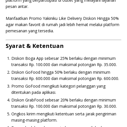
platform yang berpartisipasi di outlet yang melayani layanan
pesan antar.
Manfaatkan Promo Yakiniku Like Delivery Diskon Hingga 50%
agar makan favorit di rumah jadi lebih hemat melalui platform
pemesanan yang tersedia.
Syarat & Ketentuan
Diskon Boga App sebesar 25% berlaku dengan minimum
transaksi Rp. 100.000 dan maksimal potongan Rp. 35.000.
Diskon GoFood hingga 50% berlaku dengan minimum
transaksi Rp. 600.000 dan maksimal potongan Rp. 600.000.
Promo GoFood mengikuti kategori pelanggan yang
ditentukan pada aplikasi.
Diskon GrabFood sebesar 20% berlaku dengan minimum
transaksi Rp. 100.000 dan maksimal potongan Rp. 30.000.
Ongkos kirim mengikuti ketentuan serta jarak pengiriman
masing-masing platform.