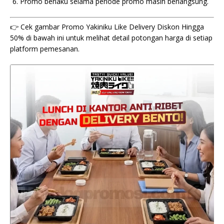
Promo berlaku selama periode promo masih berlangsung.
👉 Cek gambar Promo Yakiniku Like Delivery Diskon Hingga
50% di bawah ini untuk melihat detail potongan harga di setiap
platform pemesanan.