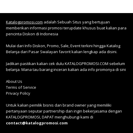
Katalogpromosi.com
adalah Sebuah Situs yang bertujuan
memberikan informasi promosi terupdate khusus buat kalian para
pencinta Diskon di Indonesia
Mulai dari Info Diskon, Promo, Sale, Event terkini hingga Katalog
Belanja dari Pasar Swalayan favorit kalian lengkap ada disini.
Jadikan pastikan kalian cek dulu KATALOGPROMOSI.COM sebelum
belanja. Mana tau barang inceran kalian ada info promonya di sini
About Us
Terms of Service
Privacy Policy
Untuk kalian pemilik bisnis dan brand owner yang memiliki
pertanyaan seputar partnership dan ingin bekerjasama dengan
KATALOGPROMOSI, DAPAT menghubungi kami di
contact@katalogpromosi.com