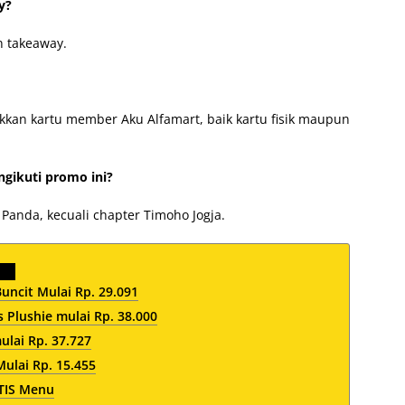
y?
n takeaway.
kan kartu member Aku Alfamart, baik kartu fisik maupun
gikuti promo ini?
Panda, kecuali chapter Timoho Jogja.
ncit Mulai Rp. 29.091
 Plushie mulai Rp. 38.000
lai Rp. 37.727
ulai Rp. 15.455
TIS Menu