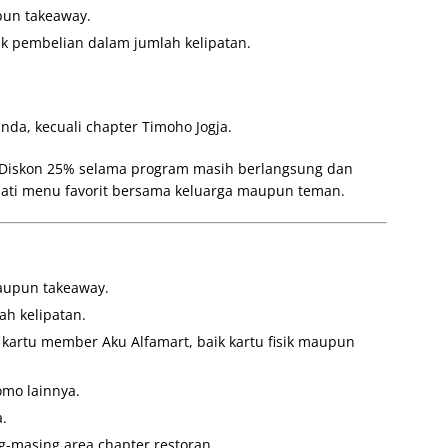
pun takeaway.
k pembelian dalam jumlah kelipatan.
nda, kecuali chapter Timoho Jogja.
 Diskon 25% selama program masih berlangsung dan
ati menu favorit bersama keluarga maupun teman.
aupun takeaway.
h kelipatan.
artu member Aku Alfamart, baik kartu fisik maupun
mo lainnya.
a.
-masing area chapter restoran.