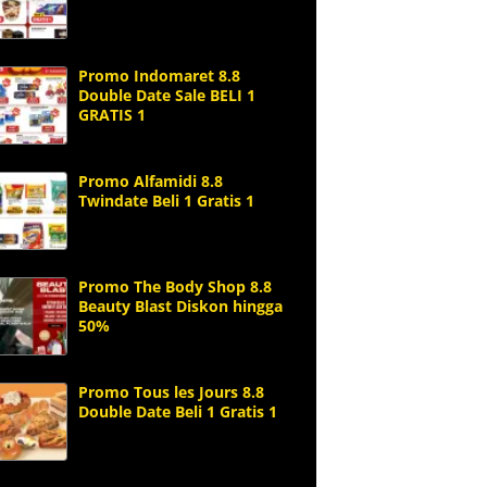
Promo Indomaret 8.8
Double Date Sale BELI 1
GRATIS 1
Promo Alfamidi 8.8
Twindate Beli 1 Gratis 1
Promo The Body Shop 8.8
Beauty Blast Diskon hingga
50%
Promo Tous les Jours 8.8
Double Date Beli 1 Gratis 1