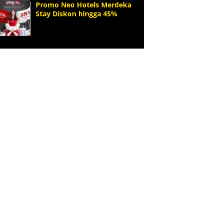
Promo Neo Hotels Merdeka
Stay Diskon hingga 45%