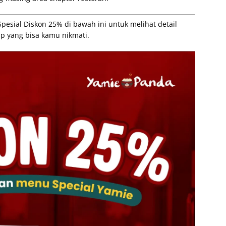
sial Diskon 25% di bawah ini untuk melihat detail
p yang bisa kamu nikmati.