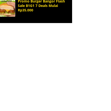
Promo Burger Bangor Flash
Sale B1G1 7 Deals Mulai
Rp35.000