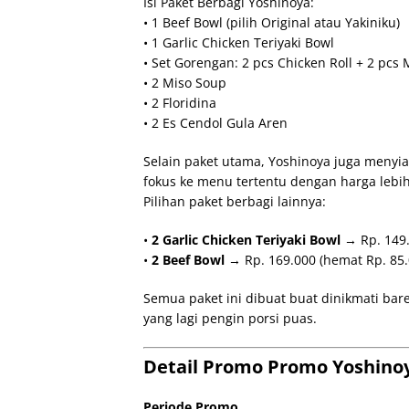
Isi Paket Berbagi Yoshinoya:
• 1 Beef Bowl (pilih Original atau Yakiniku)
• 1 Garlic Chicken Teriyaki Bowl
• Set Gorengan: 2 pcs Chicken Roll + 2 pcs
• 2 Miso Soup
• 2 Floridina
• 2 Es Cendol Gula Aren
Selain paket utama, Yoshinoya juga meny
fokus ke menu tertentu dengan harga lebi
Pilihan paket berbagi lainnya:
•
2 Garlic Chicken Teriyaki Bowl
→ Rp. 149.
•
2 Beef Bowl
→ Rp. 169.000 (hemat Rp. 85.
Semua paket ini dibuat buat dinikmati bar
yang lagi pengin porsi puas.
Detail Promo Promo Yoshinoy
Periode Promo