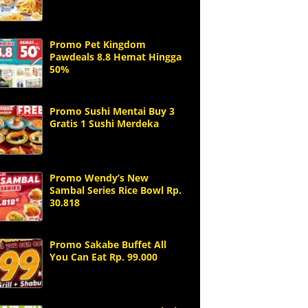
Promo Pet Kingdom
Pawdeals 8.8 Hemat Hingga
50%
Promo Sushi Mentai Buy 3
Gratis 1 Sushi Merdeka
Promo Wendy’s New
Sambal Series Rice Bowl Rp.
30.818
Promo Sakabe Buffet All
You Can Eat Rp. 99.000