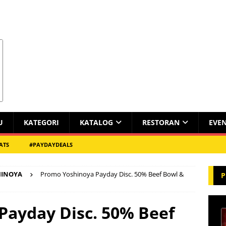
U
KATEGORI
KATALOG
RESTORAN
EVE
ATS
#PAYDAYDEALS
HINOYA
Promo Yoshinoya Payday Disc. 50% Beef Bowl &
P
Payday Disc. 50% Beef