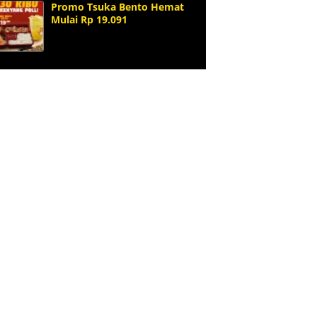
Promo Tsuka Bento Hemat
Mulai Rp 19.091