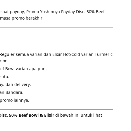
aat payday, Promo Yoshinoya Payday Disc. 50% Beef
m masa promo berakhir.
Reguler semua varian dan Elixir Hot/Cold varian Turmeric
mon.
ef Bowl varian apa pun.
entu.
y, dan delivery.
dan Bandara.
promo lainnya.
sc. 50% Beef Bowl & Elixir
di bawah ini untuk lihat