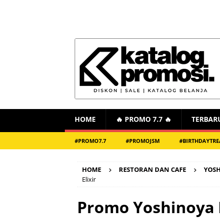
HOME
🔥 PROMO 7.7 🔥
TERBAR
#PROMO7.7
#PROMOJSM
#BIRTHDAYTRE
HOME
RESTORAN DAN CAFE
YOS
Elixir
Promo Yoshinoya 