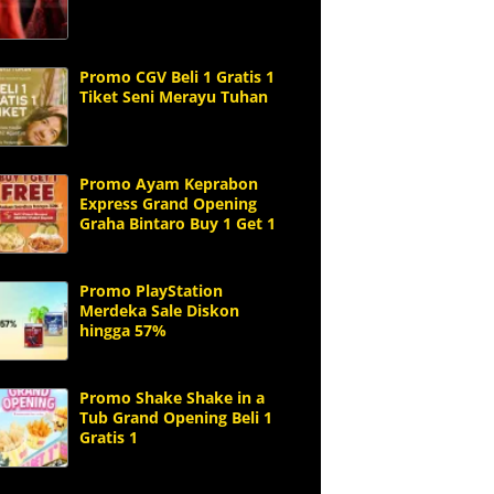
Promo CGV Beli 1 Gratis 1
Tiket Seni Merayu Tuhan
Promo Ayam Keprabon
Express Grand Opening
Graha Bintaro Buy 1 Get 1
Promo PlayStation
Merdeka Sale Diskon
hingga 57%
Promo Shake Shake in a
Tub Grand Opening Beli 1
Gratis 1