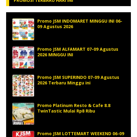
PROMOSI TERBARU HARI INI
Promo JSM INDOMARET MINGGU INI 06-
09 Agustus 2026
Promo JSM ALFAMART 07-09 Agustus
2026 MINGGU INI
Promo JSM SUPERINDO 07-09 Agustus
2026 Terbaru Minggu ini
Promo Platinum Resto & Cafe 8.8
TwinTastic Mulai Rp8 Ribu
Promo JSM LOTTEMART WEEKEND 06-09