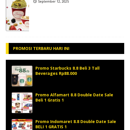
September 12, 2025
PROMOSI TERBARU HARI INI
Promo Starbucks 8.8 Beli 3 Tall
Beverages Rp88.000
Promo Alfamart 8.8 Double Date Sale
Beli 1 Gratis 1
Promo Indomaret 8.8 Double Date Sale
BELI 1 GRATIS 1