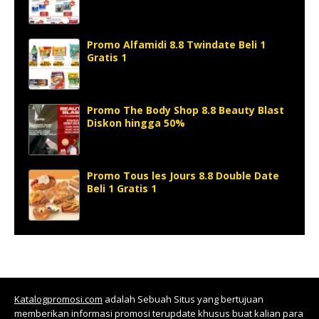
Promo Alfamidi 8.8 Twindate Beli 1
Gratis 1
Promo The Body Shop 8.8 Beauty Blast
Diskon hingga 50%
Promo Tous les Jours 8.8 Double Date
Beli 1 Gratis 1
Katalogpromosi.com
adalah Sebuah Situs yang bertujuan
memberikan informasi promosi terupdate khusus buat kalian para