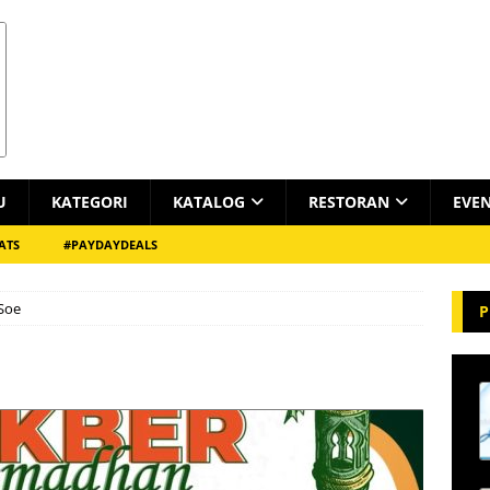
U
KATEGORI
KATALOG
RESTORAN
EVE
ATS
#PAYDAYDEALS
Soe
P