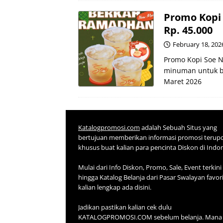
Promo Kopi
Rp. 45.000
February 18, 202
Promo Kopi Soe N
minuman untuk be
Maret 2026
Katalogpromosi.com
adalah Sebuah Situs yang
bertujuan memberikan informasi promosi terup
khusus buat kalian para pencinta Diskon di Indo
Mulai dari Info Diskon, Promo, Sale, Event terkini
hingga Katalog Belanja dari Pasar Swalayan favor
kalian lengkap ada disini.
Jadikan pastikan kalian cek dulu
KATALOGPROMOSI.COM sebelum belanja. Mana 