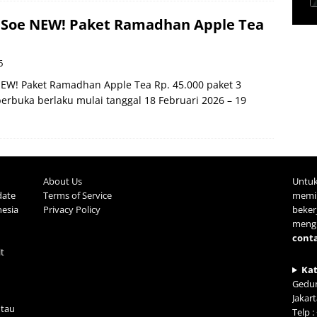
 Soe NEW! Paket Ramadhan Apple Tea
6
EW! Paket Ramadhan Apple Tea Rp. 45.000 paket 3
rbuka berlaku mulai tanggal 18 Februari 2026 – 19
About Us
Untuk
date
Terms of Service
memil
nesia
Privacy Policy
beke
mengh
cont
it
Ka
Gedun
Jakar
tau
Telp 