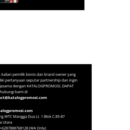
 kalian pemilik bisnis dan brand owner yang
iki pertanyaan seputar partnership dan ingin
rjasama dengan KATALOGPROMOSI, DAPAT
ubungi kami di
act@katalogpromosi.com
talogpromosi.com
g WTC Mangga Dua Lt. 1 Blok C.85-87
ta Utara
: +6287888768128 (WA Only)