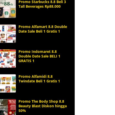
Promo Starbucks 8.8 Beli 3
Tall Beverages Rp88.000
Promo Alfamart 8.8 Double
Date Sale Beli 1 Gratis 1
Promo Indomaret 8.8
Double Date Sale BELI 1
GRATIS 1
Promo Alfamidi 8.8
Twindate Beli 1 Gratis 1
Promo The Body Shop 8.8
Beauty Blast Diskon hingga
50%