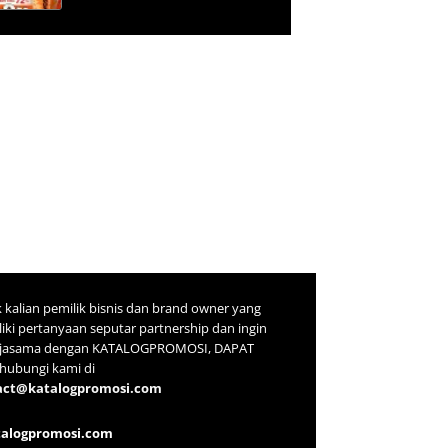
 kalian pemilik bisnis dan brand owner yang
iki pertanyaan seputar partnership dan ingin
rjasama dengan KATALOGPROMOSI, DAPAT
ubungi kami di
act@katalogpromosi.com
talogpromosi.com