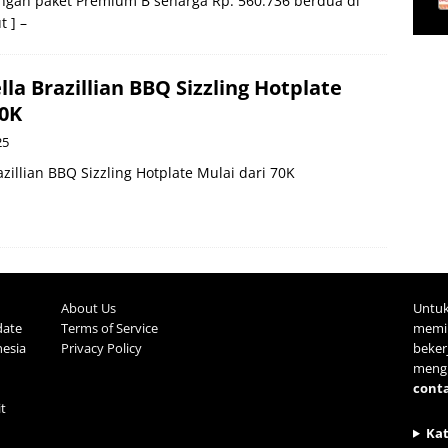
gan paket Premium B seharga Rp. 560.736 berdua di
t ] –
la Brazillian BBQ Sizzling Hotplate
70K
25
zillian BBQ Sizzling Hotplate Mulai dari 70K
About Us
Untuk
date
Terms of Service
memil
nesia
Privacy Policy
beke
mengh
cont
it
Ka