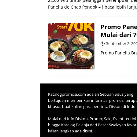
22.00 WIB untuk pelanggan perempuan den
Panella de Chao Pondok
– [ baca lebih lanju
Promo Panel
Mulai dari 
September 2, 20
Promo Panella Bra
Katalogpromosi.com
adalah Sebuah Situs yang
bertujuan memberikan informasi promosi terup
khusus buat kalian para pencinta Diskon di Indo
Mulai dari Info Diskon, Promo, Sale, Event terkini
hingga Katalog Belanja dari Pasar Swalayan favor
kalian lengkap ada disini.