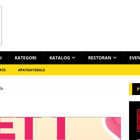
U
KATEGORI
KATALOG
RESTORAN
EVE
ATS
#PAYDAYDEALS
la
P