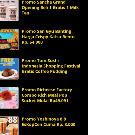
Promo Sancha Grand
Opening Beli 1 Gratis 1 Milk
Tea
Promo San Gyu Banting
Harga Crispy Katsu Bento
Rp. 54.900
Promo Tom Sushi
Indonesia Shopping Festival
Gratis Coffee Pudding
Promo Richeese Factory
Combo Rich Meal Pop
Socket Mulai Rp49.091
Promo Yoshinoya 8.8
EsKopCen Cuma Rp. 8.000