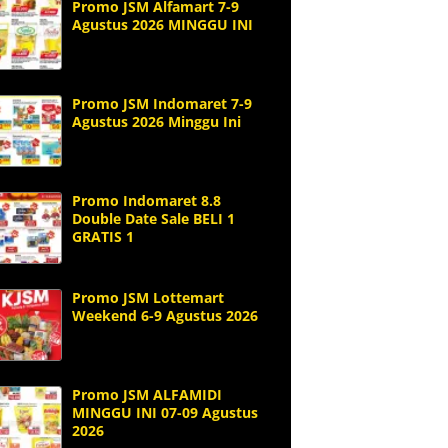
Promo JSM Alfamart 7-9
Agustus 2026 MINGGU INI
Promo JSM Indomaret 7-9
Agustus 2026 Minggu Ini
Promo Indomaret 8.8
Double Date Sale BELI 1
GRATIS 1
Promo JSM Lottemart
Weekend 6-9 Agustus 2026
Promo JSM ALFAMIDI
MINGGU INI 07-09 Agustus
2026