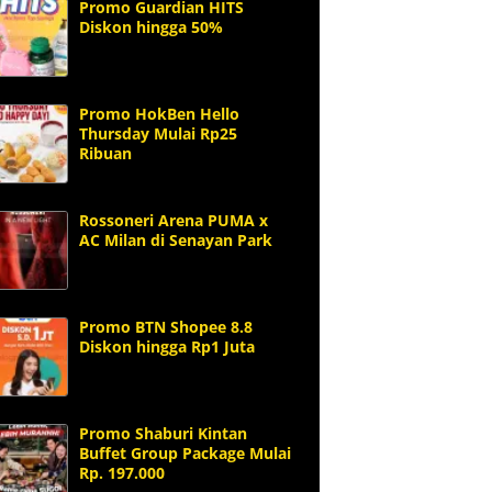
Promo Guardian HITS
Diskon hingga 50%
Promo HokBen Hello
Thursday Mulai Rp25
Ribuan
Rossoneri Arena PUMA x
AC Milan di Senayan Park
Promo BTN Shopee 8.8
Diskon hingga Rp1 Juta
Promo Shaburi Kintan
Buffet Group Package Mulai
Rp. 197.000