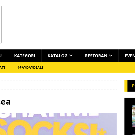
U
KATEGORI
KATALOG
RESTORAN
EVE
ATS
#PAYDAYDEALS
P
tea