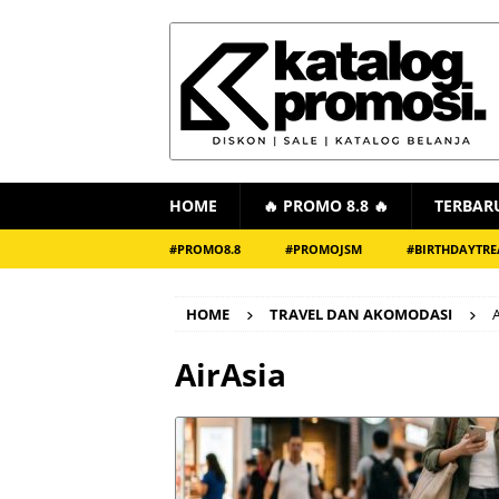
HOME
🔥 PROMO 8.8 🔥
TERBAR
#PROMO8.8
#PROMOJSM
#BIRTHDAYTRE
HOME
TRAVEL DAN AKOMODASI
A
AirAsia