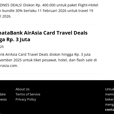
DNES DEALS! Diskon Rp. 400.000 untuk paket Flight+Hotel
bundle 30% berlaku 11 Februari 2026 untuk travel 19
l 2026.
taBank AirAsia Card Travel Deals
a Rp. 3 Juta
025
 AirAsia Card Travel Deals diskon hingga Rp. 3 juta
ember 2025 untuk tiket pesawat, hotel, dan flash sale di
irasia.com.
About Us
Untuk
date
Terms of Service
memil
nesia
Privacy Policy
beke
mengh
cont