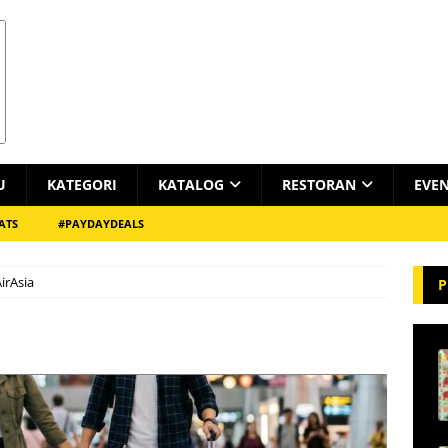
U
KATEGORI
KATALOG
RESTORAN
EVE
ATS
#PAYDAYDEALS
irAsia
P