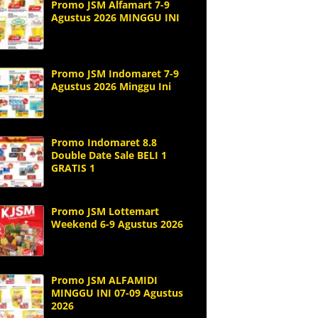
Promo JSM Alfamart 7-9
Agustus 2026 MINGGU INI
Promo JSM Indomaret 7-9
Agustus 2026 Minggu Ini
Promo Indomaret 8.8
Double Date Sale BELI 1
GRATIS 1
Promo JSM Lottemart
Weekend 6-9 Agustus 2026
Promo JSM ALFAMIDI
MINGGU INI 07-09 Agustus
2026