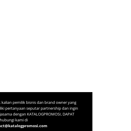
 kalian pemilik bisnis dan brand owner yang
iki pertanyaan seputar partnership dan ingin
rjasama dengan KATALOGPROMOSI, DAPAT
ubungi kami di
act@katalogpromosi.com