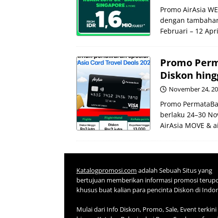
Promo AirAsia WE
dengan tambahan 
Februari – 12 Apri
Promo Perma
Diskon hingg
November 24, 2
Promo PermataBank
berlaku 24–30 Nov
AirAsia MOVE & a
Katalogpromosi.com
adalah Sebuah Situs yang
bertujuan memberikan informasi promosi terup
khusus buat kalian para pencinta Diskon di Indo
Mulai dari Info Diskon, Promo, Sale, Event terkini