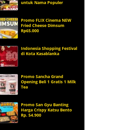
untuk Nama Populer
Promo FLIX Cinema NEW
Fried Cheese Dimsum
Rp65.000
Indonesia Shopping Festival
di Kota Kasablanka
Promo Sancha Grand
Opening Beli 1 Gratis 1 Milk
Tea
Promo San Gyu Banting
Harga Crispy Katsu Bento
Rp. 54.900