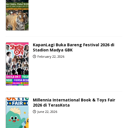
KapanLagi Buka Bareng Festival 2026 di
Stadion Madya GBK
February 22, 2026
Millennia International Book & Toys Fair
2026 di TerasKota
June 22, 2026