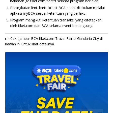
halaman go.tiket.com/bcattf selama program berjalan.
Peningkatan limit kartu kredit BCA dapat dilakukan melalui
aplikasi myBCA sesuai ketentuan yang berlaku.
Program mengikuti ketentuan transaksi yang ditetapkan
oleh tiket.com dan BCA selama event berlangsung.
👉 Cek gambar BCA tiket.com Travel Fair di Gandaria City di
bawah ini untuk lihat detailnya.