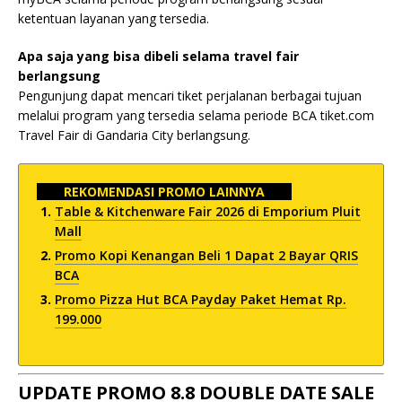
ketentuan layanan yang tersedia.
Apa saja yang bisa dibeli selama travel fair
berlangsung
Pengunjung dapat mencari tiket perjalanan berbagai tujuan
melalui program yang tersedia selama periode BCA tiket.com
Travel Fair di Gandaria City berlangsung.
REKOMENDASI PROMO LAINNYA
Table & Kitchenware Fair 2026 di Emporium Pluit
Mall
Promo Kopi Kenangan Beli 1 Dapat 2 Bayar QRIS
BCA
Promo Pizza Hut BCA Payday Paket Hemat Rp.
199.000
UPDATE PROMO 8.8 DOUBLE DATE SALE