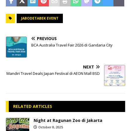
JABODETABEK EVENT
PREVIOUS
BCA Australia Travel Fair 2026 di Gandaria City
NEXT
Mandiri Travel Deals Japan Festival di AEON Mall BSD
RELATED ARTICLES
Night at Ragunan Zoo di Jakarta
October 8, 2025