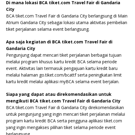
Di mana lokasi BCA tiket.com Travel Fair di Gandaria
City
BCA tiket.com Travel Fair di Gandaria City berlangsung di Main
Atrium Gandaria City sebagai lokasi utama aktivitas pembelian
tiket perjalanan selama event berlangsung.
Apa saja kegiatan di BCA tiket.com Travel Fair di
Gandaria City
Pengunjung dapat mencari tiket perjalanan berbagai tujuan
melalui program khusus kartu kredit BCA selama periode
event. Aktivitas lain termasuk pengajuan kartu kredit baru
melalui halaman go.tiket.com/bcattf serta peningkatan limit
kartu kredit melalui aplikasi myBCA selama event berjalan.
Siapa yang dapat atau direkomendasikan untuk
mengikuti BCA tiket.com Travel Fair di Gandaria City
BCA tiket.com Travel Fair di Gandaria City direkomendasikan
untuk pengunjung yang ingin mencari tiket perjalanan melalui
program kartu kredit BCA serta pengguna aplikasi tiket.com
yang ingin mengakses pilihan tiket selama periode event
berlangsung.