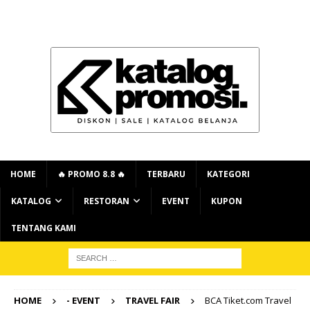
HOME
🔥 PROMO 8.8 🔥
TERBARU
KATEGORI
KATALOG
RESTORAN
EVENT
KUPON
TENTANG KAMI
HOME
- EVENT
TRAVEL FAIR
BCA Tiket.com Travel