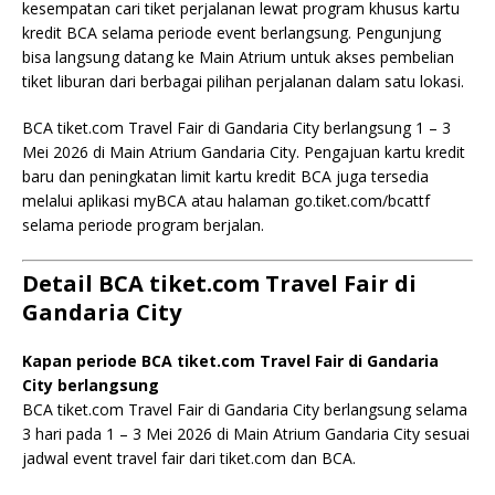
kesempatan cari tiket perjalanan lewat program khusus kartu
kredit BCA selama periode event berlangsung. Pengunjung
bisa langsung datang ke Main Atrium untuk akses pembelian
tiket liburan dari berbagai pilihan perjalanan dalam satu lokasi.
BCA tiket.com Travel Fair di Gandaria City berlangsung 1 – 3
Mei 2026 di Main Atrium Gandaria City. Pengajuan kartu kredit
baru dan peningkatan limit kartu kredit BCA juga tersedia
melalui aplikasi myBCA atau halaman go.tiket.com/bcattf
selama periode program berjalan.
Detail BCA tiket.com Travel Fair di
Gandaria City
Kapan periode BCA tiket.com Travel Fair di Gandaria
City berlangsung
BCA tiket.com Travel Fair di Gandaria City berlangsung selama
3 hari pada 1 – 3 Mei 2026 di Main Atrium Gandaria City sesuai
jadwal event travel fair dari tiket.com dan BCA.