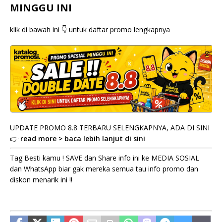
MINGGU INI
klik di bawah ini 👇 untuk daftar promo lengkapnya
UPDATE PROMO 8.8 TERBARU SELENGKAPNYA, ADA DI SINI
👉
read more > baca lebih lanjut di sini
Tag Besti kamu ! SAVE dan Share info ini ke MEDIA SOSIAL
dan WhatsApp biar gak mereka semua tau info promo dan
diskon menarik ini !!