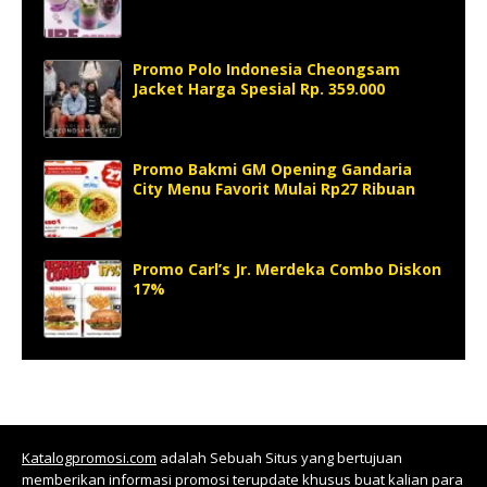
Promo Polo Indonesia Cheongsam
Jacket Harga Spesial Rp. 359.000
Promo Bakmi GM Opening Gandaria
City Menu Favorit Mulai Rp27 Ribuan
Promo Carl’s Jr. Merdeka Combo Diskon
17%
Katalogpromosi.com
adalah Sebuah Situs yang bertujuan
memberikan informasi promosi terupdate khusus buat kalian para