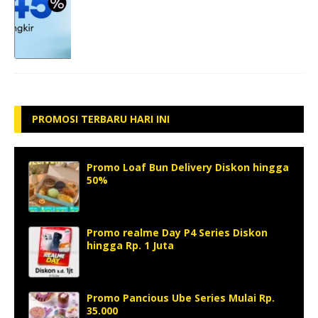
PROMOSI TERBARU HARI INI
Promo Loaf Bun Delivery Diskon hingga
50%
Promo realme Day P4 Series Diskon
hingga Rp. 1 Juta
Promo Pancious Ube Series Mulai Rp.
35.000