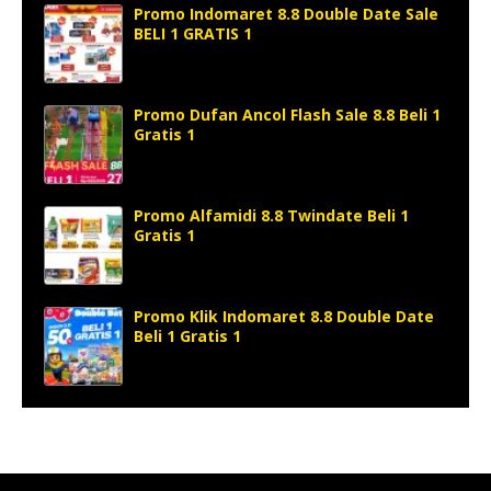
Promo Indomaret 8.8 Double Date Sale
BELI 1 GRATIS 1
Promo Dufan Ancol Flash Sale 8.8 Beli 1
Gratis 1
Promo Alfamidi 8.8 Twindate Beli 1
Gratis 1
Promo Klik Indomaret 8.8 Double Date
Beli 1 Gratis 1