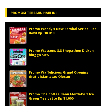
PROMOSI TERBARU HARI INI
Promo Wendy’s New Sambal Series Rice
Bowl Rp. 30.818
Promo Watsons 8.8 Shopathon Diskon
hingga 50%
Promo Waffelicious Grand Opening
Gratis Isian atau Olesan
Promo The Coffee Bean Merdeka 2 Ice
Green Tea Latte Rp 81.000