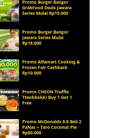
Promo Burger Bangor
GrabFood Deals Jawara
Series Mulai Rp19.000
Promo Burger Bangor
Jawara Series Mulai
Rp18.000
Promo Alfamart Cooking &
Frozen Fair Cashback
Rp10.000
Promo CHEON Truffle
Tteokbokki Buy 1 Get 1
Free
Promo McDonalds 8.8 Beli 2
PaNas + Taro Coconut Pie
Rp80.000