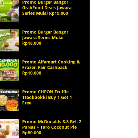
Promo Burger Bangor
GrabFood Deals Jawara
Series Mulai Rp19.000
Promo Burger Bangor
Jawara Series Mulai
Rp18.000
Promo Alfamart Cooking &
Frozen Fair Cashback
Rp10.000
Promo CHEON Truffle
Tteokbokki Buy 1 Get 1
Free
Promo McDonalds 8.8 Beli 2
PaNas + Taro Coconut Pie
Rp80.000