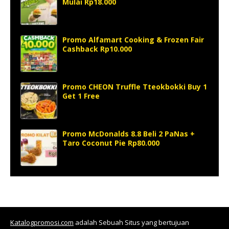
Mulai Rp18.000
Promo Alfamart Cooking & Frozen Fair
Cashback Rp10.000
Promo CHEON Truffle Tteokbokki Buy 1
Get 1 Free
Promo McDonalds 8.8 Beli 2 PaNas +
Taro Coconut Pie Rp80.000
Katalogpromosi.com
adalah Sebuah Situs yang bertujuan