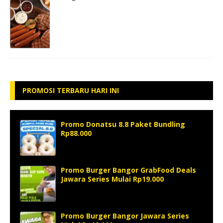
PROMOSI TERBARU HARI INI
Promo Donatsu 8.8 Paket Bundling
Rp88.000
Promo Burger Bangor GrabFood Deals
Jawara Series Mulai Rp19.000
Promo Burger Bangor Jawara Series