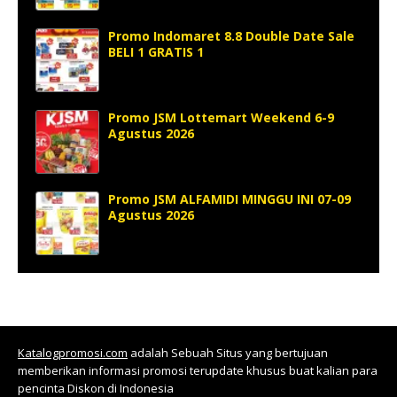
Promo Indomaret 8.8 Double Date Sale
BELI 1 GRATIS 1
Promo JSM Lottemart Weekend 6-9
Agustus 2026
Promo JSM ALFAMIDI MINGGU INI 07-09
Agustus 2026
Katalogpromosi.com
adalah Sebuah Situs yang bertujuan
memberikan informasi promosi terupdate khusus buat kalian para
pencinta Diskon di Indonesia