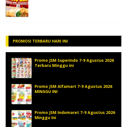
PROMOSI TERBARU HARI INI
Promo JSM Superindo 7-9 Agustus 2026
Terbaru Minggu ini
Promo JSM Alfamart 7-9 Agustus 2026
MINGGU INI
Promo JSM Indomaret 7-9 Agustus 2026
Minggu Ini