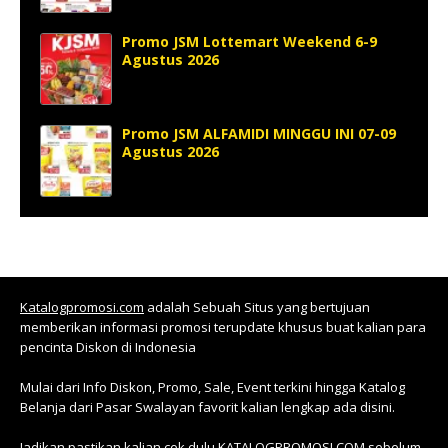
Promo JSM Lottemart Weekend 6-9
Agustus 2026
Promo JSM ALFAMIDI MINGGU INI 07-09
Agustus 2026
Katalogpromosi.com
adalah Sebuah Situs yang bertujuan
memberikan informasi promosi terupdate khusus buat kalian para
pencinta Diskon di Indonesia
Mulai dari Info Diskon, Promo, Sale, Event terkini hingga Katalog
Belanja dari Pasar Swalayan favorit kalian lengkap ada disini.
Jadikan pastikan kalian cek dulu KATALOGPROMOSI.COM sebelum