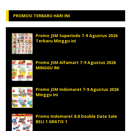
PROMOSI TERBARU HARI INI
Promo JSM Superindo 7-9 Agustus 2026
Terbaru Minggu ini
Promo JSM Alfamart 7-9 Agustus 2026
MINGGU INI
Promo JSM Indomaret 7-9 Agustus 2026
Minggu Ini
Promo Indomaret 8.8 Double Date Sale
BELI 1 GRATIS 1