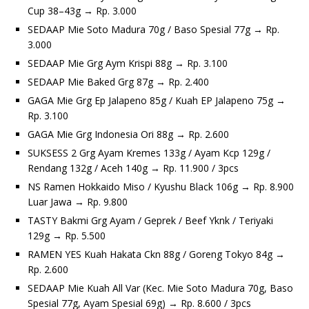
Cup 38–43g → Rp. 3.000
SEDAAP Mie Soto Madura 70g / Baso Spesial 77g → Rp.
3.000
SEDAAP Mie Grg Aym Krispi 88g → Rp. 3.100
SEDAAP Mie Baked Grg 87g → Rp. 2.400
GAGA Mie Grg Ep Jalapeno 85g / Kuah EP Jalapeno 75g →
Rp. 3.100
GAGA Mie Grg Indonesia Ori 88g → Rp. 2.600
SUKSESS 2 Grg Ayam Kremes 133g / Ayam Kcp 129g /
Rendang 132g / Aceh 140g → Rp. 11.900 / 3pcs
NS Ramen Hokkaido Miso / Kyushu Black 106g → Rp. 8.900
Luar Jawa → Rp. 9.800
TASTY Bakmi Grg Ayam / Geprek / Beef Yknk / Teriyaki
129g → Rp. 5.500
RAMEN YES Kuah Hakata Ckn 88g / Goreng Tokyo 84g →
Rp. 2.600
SEDAAP Mie Kuah All Var (Kec. Mie Soto Madura 70g, Baso
Spesial 77g, Ayam Spesial 69g) → Rp. 8.600 / 3pcs