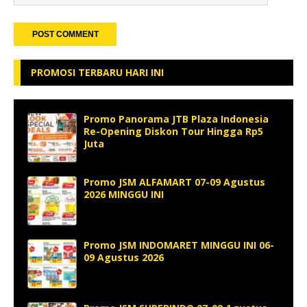
PROMOSI TERBARU HARI INI
Promo Panorama JTB Plaza Indonesia
Re-Opening Diskon Tour Hingga Rp5
Juta
Promo JSM ALFAMART 07-09 Agustus
2026 MINGGU INI
Promo JSM INDOMARET MINGGU INI 06-
09 Agustus 2026