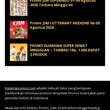
Promo JSM SUPERINDO 07-09 Agustus
2026 Terbaru Minggu ini
Promo JSM LOTTEMART WEEKEND 06-09
Agustus 2026
PROMO GUARDIAN SUPER HEMAT
MINGGUAN – TAMBAH +Rp. 1.000 DAPAT
2 PRODUK
Katalogpromosi.com
adalah Sebuah Situs yang bertujuan
memberikan informasi promosi terupdate khusus buat kalian para
pencinta Diskon di Indonesia
Mulai dari Info Diskon, Promo, Sale, Event terkini hingga Katalog