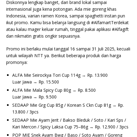
Diskonnya lengkap banget, dari brand lokal sampai
internasional juga kena potongan. Ada mie goreng khas
Indonesia, varian ramen Korea, sampai spaghetti instan pun
ikut promo. Kamu bisa belanja langsung di #AlfamartTerdekat
atau kalau mager keluar rumah, tinggal pakai aplikasi #Alfagift
dan nikmatin gratis ongkir sepuasnya.
Promo ini berlaku mulai tanggal 16 sampai 31 Juli 2025, kecuali
untuk wilayah NTT ya. Berikut beberapa produk dan harga
promonya:
ALFA Mie Seirockya Tori Cup 114g → Rp. 13.900
Luar Jawa → Rp. 15.500
ALFA Mie Mala Spicy Cup 80g → Rp. 8.500
Luar Jawa → Rp. 9.500
SEDAAP Mie Grg Cup 85g / Korean S Ckn Cup 81g → Rp.
13.800 / 3pcs
SEDAAP Mie Ayam Jerit / Bakso Bleduk / Soto / Kari Sps /
Kari Mercon / Spicy Laksa Cup 75–86g → Rp. 12.900 / 3pcs
POP MIE Snek Ayam Bwg / Baso / Soto Ayam / Goreng