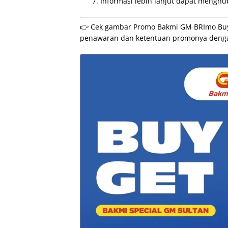
Informasi lebih lanjut dapat menghub
👉 Cek gambar Promo Bakmi GM BRImo Buy 1
penawaran dan ketentuan promonya dengan