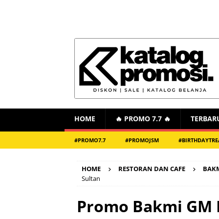
HOME
🔥 PROMO 7.7 🔥
TERBAR
#PROMO7.7
#PROMOJSM
#BIRTHDAYTRE
HOME
RESTORAN DAN CAFE
BAK
Sultan
Promo Bakmi GM B