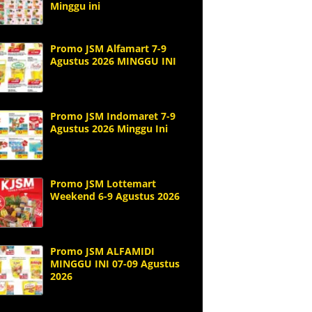
Minggu ini
Promo JSM Alfamart 7-9
Agustus 2026 MINGGU INI
Promo JSM Indomaret 7-9
Agustus 2026 Minggu Ini
Promo JSM Lottemart
Weekend 6-9 Agustus 2026
Promo JSM ALFAMIDI
MINGGU INI 07-09 Agustus
2026