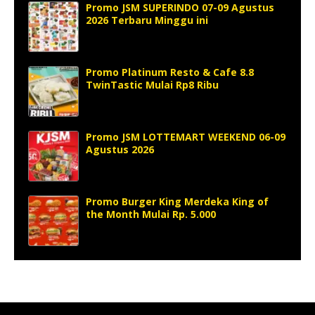
Promo JSM SUPERINDO 07-09 Agustus
2026 Terbaru Minggu ini
Promo Platinum Resto & Cafe 8.8
TwinTastic Mulai Rp8 Ribu
Promo JSM LOTTEMART WEEKEND 06-09
Agustus 2026
Promo Burger King Merdeka King of
the Month Mulai Rp. 5.000