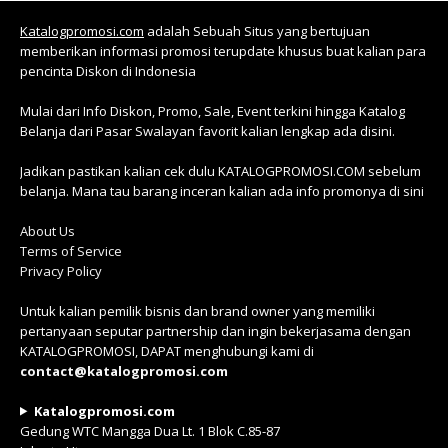
Katalogpromosi.com
adalah Sebuah Situs yang bertujuan
memberikan informasi promosi terupdate khusus buat kalian para
pencinta Diskon di Indonesia
Mulai dari Info Diskon, Promo, Sale, Event terkini hingga Katalog
Belanja dari Pasar Swalayan favorit kalian lengkap ada disini.
Jadikan pastikan kalian cek dulu KATALOGPROMOSI.COM sebelum
belanja. Mana tau barang inceran kalian ada info promonya di sini
About Us
Terms of Service
Privacy Policy
Untuk kalian pemilik bisnis dan brand owner yang memiliki
pertanyaan seputar partnership dan ingin bekerjasama dengan
KATALOGPROMOSI, DAPAT menghubungi kami di
contact@katalogpromosi.com
Katalogpromosi.com
Gedung WTC Mangga Dua Lt. 1 Blok C.85-87