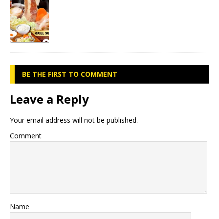
BE THE FIRST TO COMMENT
Leave a Reply
Your email address will not be published.
Comment
Name