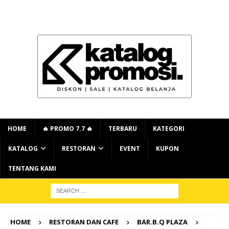
HOME
🔥 PROMO 7.7 🔥
TERBARU
KATEGORI
KATALOG
RESTORAN
EVENT
KUPON
TENTANG KAMI
HOME
RESTORAN DAN CAFE
BAR.B.Q PLAZA