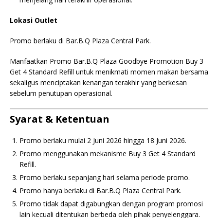
Lokasi Outlet
Promo berlaku di Bar.B.Q Plaza Central Park.
Manfaatkan Promo Bar.B.Q Plaza Goodbye Promotion Buy 3
Get 4 Standard Refill untuk menikmati momen makan bersama
sekaligus menciptakan kenangan terakhir yang berkesan
sebelum penutupan operasional.
Syarat & Ketentuan
Promo berlaku mulai 2 Juni 2026 hingga 18 Juni 2026.
Promo menggunakan mekanisme Buy 3 Get 4 Standard
Refill.
Promo berlaku sepanjang hari selama periode promo.
Promo hanya berlaku di Bar.B.Q Plaza Central Park.
Promo tidak dapat digabungkan dengan program promosi
lain kecuali ditentukan berbeda oleh pihak penyelenggara.