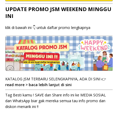
UPDATE PROMO JSM WEEKEND MINGGU
INI
klik di bawah ini 👇 untuk daftar promo lengkapnya
KATALOG JSM TERBARU SELENGKAPNYA, ADA DI SINI 👉
read more > baca lebih lanjut di sini
Tag Besti kamu ! SAVE dan Share info ini ke MEDIA SOSIAL
dan WhatsApp biar gak mereka semua tau info promo dan
diskon menarik ini !!