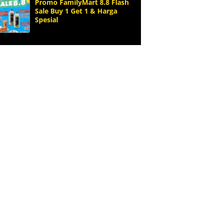
Promo FamilyMart 8.8 Flash
Sale Buy 1 Get 1 & Harga
Spesial