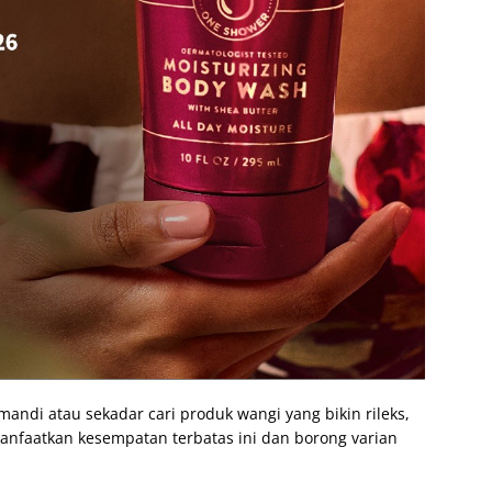
andi atau sekadar cari produk wangi yang bikin rileks,
 manfaatkan kesempatan terbatas ini dan borong varian