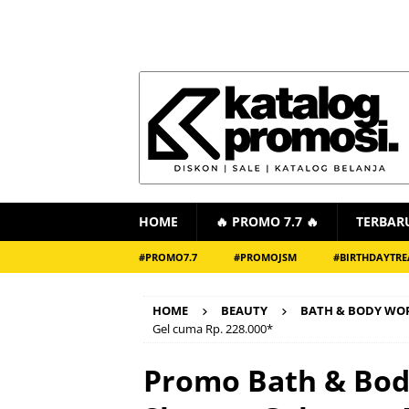
HOME
🔥 PROMO 7.7 🔥
TERBAR
#PROMO7.7
#PROMOJSM
#BIRTHDAYTRE
HOME
BEAUTY
BATH & BODY WO
Gel cuma Rp. 228.000*
Promo Bath & Body