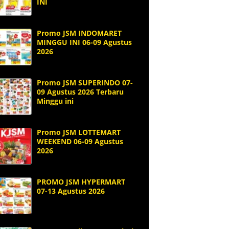
INI
Promo JSM INDOMARET
MINGGU INI 06-09 Agustus
2026
Promo JSM SUPERINDO 07-
09 Agustus 2026 Terbaru
Minggu ini
Promo JSM LOTTEMART
WEEKEND 06-09 Agustus
2026
PROMO JSM HYPERMART
07-13 Agustus 2026