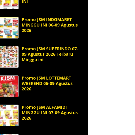
INI
Promo JSM INDOMARET
MINGGU INI 06-09 Agustus
2026
Promo JSM SUPERINDO 07-
09 Agustus 2026 Terbaru
Minggu ini
Promo JSM LOTTEMART
WEEKEND 06-09 Agustus
2026
Promo JSM ALFAMIDI
MINGGU INI 07-09 Agustus
2026