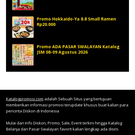
Promo Hokkaido-Ya 8.8 Small Ramen
Rp20.000
Promo ADA PASAR SWALAYAN Katalog
JSM 08-09 Agustus 2026
Katalogpromosi.com
adalah Sebuah Situs yang bertujuan
memberikan informasi promosi terupdate khusus buat kalian para
pencinta Diskon di Indonesia
Mulai dari Info Diskon, Promo, Sale, Event terkini hingga Katalog
Belanja dari Pasar Swalayan favorit kalian lengkap ada disini.