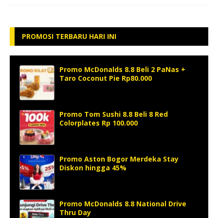
PROMOSI TERBARU HARI INI
Promo McDonalds 8.8 Beli 2 PaNas +
Taro Coconut Pie Rp80.000
Promo Tom Sushi 8.8 Beli 8 Red
Colorplates Rp 100.000
Promo Aston Bogor Merdeka Stay
Diskon hingga 45%
Promo McDonalds 8.8 National Drive
Thru Day