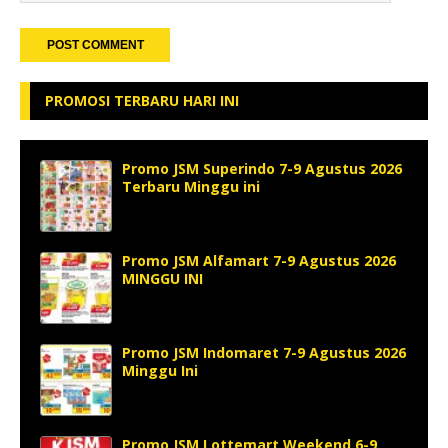
PROMOSI TERBARU HARI INI
Promo JSM Superindo 7-9 Agustus 2026
Terbaru Minggu ini
Promo JSM Alfamart 7-9 Agustus 2026
MINGGU INI
Promo JSM Indomaret 7-9 Agustus 2026
Minggu Ini
Promo JSM Lottemart Weekend 6-9