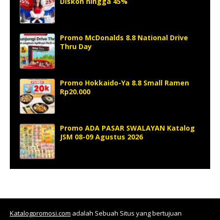
Diskon hingga 45%
Promo McDonalds 8.8 National Drive
Thru Day
Promo Hokkaido-Ya 8.8 Small Ramen
Rp20.000
Promo ADA PASAR SWALAYAN Katalog
JSM 08-09 Agustus 2026
Katalogpromosi.com
adalah Sebuah Situs yang bertujuan