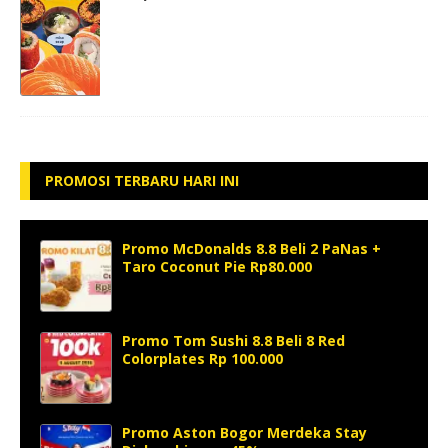
PROMOSI TERBARU HARI INI
Promo McDonalds 8.8 Beli 2 PaNas +
Taro Coconut Pie Rp80.000
Promo Tom Sushi 8.8 Beli 8 Red
Colorplates Rp 100.000
Promo Aston Bogor Merdeka Stay