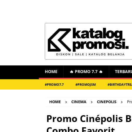
HOME
🔥 PROMO 7.7 🔥
TERBAR
#PROMO7.7
#PROMOJSM
#BIRTHDAYTRE
HOME
CINEMA
CINEPOLIS
Pr
Promo Cinépolis 
Combo Favorit