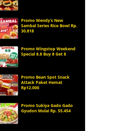
Promo Wendy’s New
Sambal Series Rice Bowl Rp.
30.818
Promo Wingstop Weekend
Special 8.8 Buy 8 Get 8
Promo Bean Spot Snack
Attack Paket Hemat
Rp12.000
Promo Sukiya Gado Gado
Gyudon Mulai Rp. 55.454