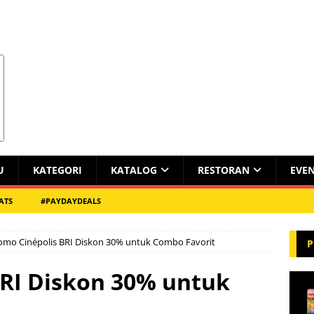
U
KATEGORI
KATALOG
RESTORAN
EVE
ATS
#PAYDAYDEALS
omo Cinépolis BRI Diskon 30% untuk Combo Favorit
P
BRI Diskon 30% untuk