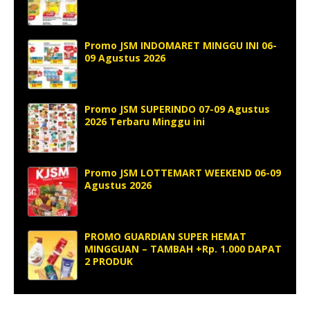
Promo JSM INDOMARET MINGGU INI 06-
09 Agustus 2026
Promo JSM SUPERINDO 07-09 Agustus
2026 Terbaru Minggu ini
Promo JSM LOTTEMART WEEKEND 06-09
Agustus 2026
PROMO GUARDIAN SUPER HEMAT
MINGGUAN – TAMBAH +Rp. 1.000 DAPAT
2 PRODUK