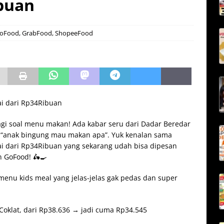
ibuan
oFood
,
GrabFood
,
ShopeeFood
ai dari Rp34Ribuan
lagi soal menu makan! Ada kabar seru dari Dadar Beredar
a “anak bingung mau makan apa”. Yuk kenalan sama
i dari Rp34Ribuan yang sekarang udah bisa dipesan
 GoFood! 🛵🍳
a menu kids meal yang jelas-jelas gak pedas dan super
 Coklat, dari Rp38.636 → jadi cuma Rp34.545