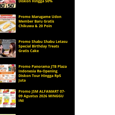
Diskon Hingga 50%
Promo Marugame Udon
Member Baru Gratis
Chikuwa & 20 Poin
Promo Shabu Shabu Letasu
Special Birthday Treats
Gratis Cake
Promo Panorama JTB Plaza
Indonesia Re-Opening
Diskon Tour Hingga Rp5
Juta
Promo JSM ALFAMART 07-
09 Agustus 2026 MINGGU
INI