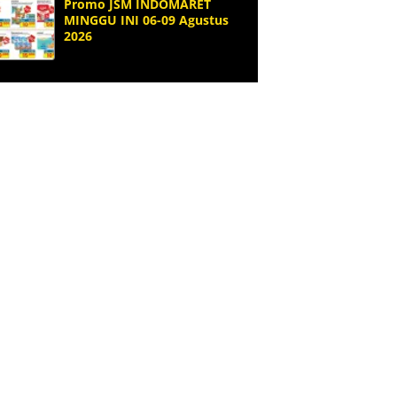
Promo JSM INDOMARET
MINGGU INI 06-09 Agustus
2026